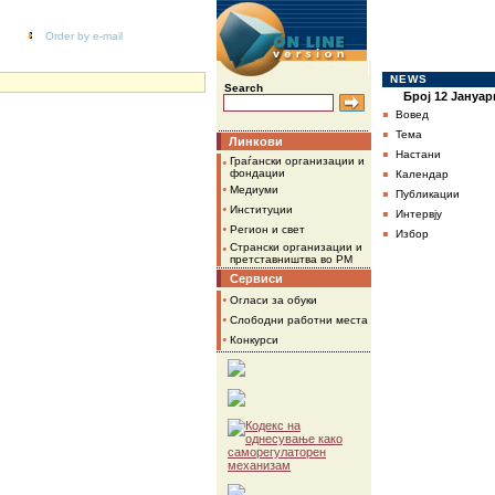
Order by e-mail
NEWS
Search
Број 12 Јануар
▪
Вовед
▪
Тема
Линкови
▪
Настани
•
Граѓански организации и
▪
фондации
Календар
•
Медиуми
▪
Публикации
•
Институции
▪
Интервју
•
Регион и свет
▪
Избор
•
Странски организации и
претставништва во РМ
Сервиси
•
Огласи за обуки
•
Слободни работни места
•
Конкурси