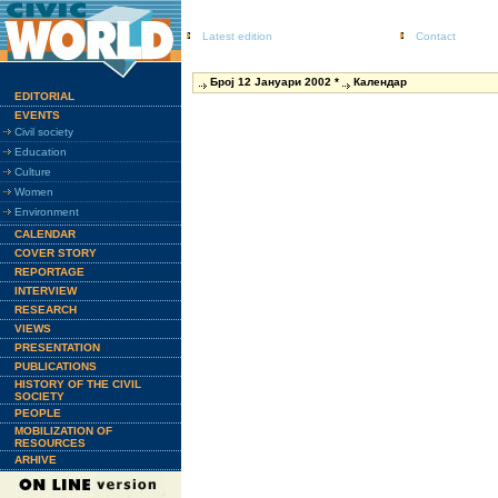
Latest edition
Contact
Број 12 Јануари 2002 *
Календар
EDITORIAL
EVENTS
Civil society
Education
Culture
Women
Environment
CALENDAR
COVER STORY
REPORTAGE
INTERVIEW
RESEARCH
VIEWS
PRESENTATION
PUBLICATIONS
HISTORY OF THE CIVIL
SOCIETY
PEOPLE
MOBILIZATION OF
RESOURCES
ARHIVE