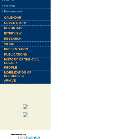
Culture
Women
Environment
CALENDAR
COVER STORY
REPORTAGE
INTERVIEW
RESEARCH
VIEWS
PRESENTATION
PUBLICATIONS
HISTORY OF THE CIVIL
SOCIETY
PEOPLE
MOBILIZATION OF
RESOURCES
ARHIVE