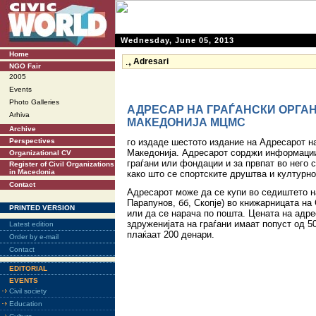
Wednesday, June 05, 2013
Home
Adresari
NGO Fair
2005
Events
Photo Galleries
АДРЕСАР НА ГРАЃАНСКИ ОРГА
Arhiva
МАКЕДОНИЈА МЦМС
Archive
Perspectives
го издаде шестото издание на Адресарот на
Македонија. Адресарот сорджи информации 
Organizational CV
граѓани или фондации и за првпат во него 
Register of Civil Organizations
in Macedonia
како што се спортските друштва и културн
Contact
Адресарот може да се купи во седиштето 
Парапунов, бб, Скопје) во книжарницата на 
PRINTED VERSION
или да се нарача по пошта. Цената на адре
здруженијата на граѓани имаат попуст од 5
Latest edition
плаќаат 200 денари.
Order by e-mail
Contact
EDITORIAL
EVENTS
Civil society
Education